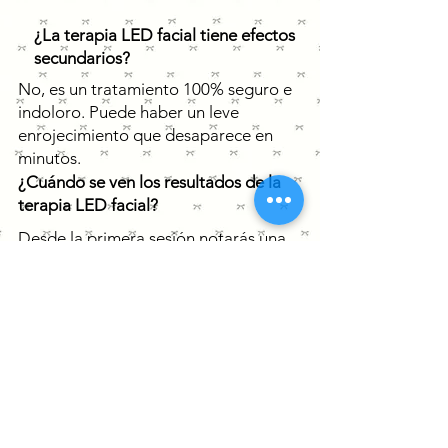
¿La terapia LED facial tiene efectos
secundarios?
No, es un tratamiento 100% seguro e
indoloro. Puede haber un leve
enrojecimiento que desaparece en
minutos.
¿Cuándo se ven los resultados de la
terapia LED facial?
Desde la primera sesión notarás una
piel más luminosa y revitalizada, pero
los efectos más profundos se ven tras
varias sesiones.
¿Puedo maquillarme después del
tratamiento?
Sí, aunque es recomendable esperar
unas horas para que la piel absorba
bien los principios activos aplicados