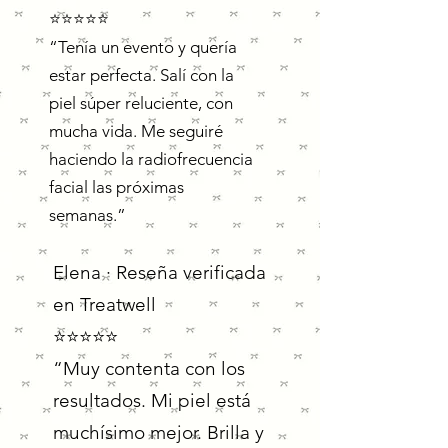
​⭐️​⭐️​⭐️​⭐️​⭐️
“Tenía un evento y quería
estar perfecta. Salí con la
piel súper reluciente, con
mucha vida. Me seguiré
haciendo la radiofrecuencia
facial las próximas
semanas.”
Elena · Reseña verificada
en Treatwell
​⭐️​⭐️​⭐️​⭐️⭐️
“Muy contenta con los
resultados. Mi piel está
muchísimo mejor. Brilla y