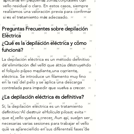
aplicarse en pequeñas zonas corporales con
vello residual o claro. En estos casos, siempre
realizamos una valoración previa para confirmar
si es el tratamiento más adecuado.
Preguntas Frecuentes sobre depilación
Eléctrica
¿Qué es la depilación eléctrica y cómo
funciona?
La depilación eléctrica es un método definitivo
de eliminación del vello que actúa destruyendo
el folículo piloso mediante una corriente
eléctrica. Se introduce un filamento muy fino
en la raíz del pelo y se aplica una descarga
controlada para impedir que vuelva a crecer.
¿La depilación eléctrica es definitiva?
Sí, la depilación eléctrica es un tratamiento
definitivo. Al destruir el folículo piloso, evita
que el vello vuelva a crecer. Aun así, suelen ser
necesarias varias sesiones para trabajar el vello
que va apareciendo en sus diferentes fases de