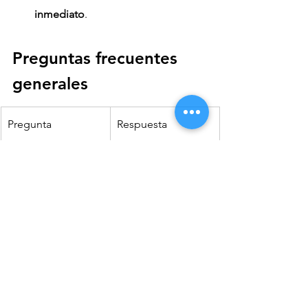
inmediato
.
Preguntas frecuentes 
generales
Pregunta
Respuesta
¿Puedo combinar 
Sí, por ejemplo: 
tratamientos?
Aqua peeling + 
Presoterapia.
¿Necesito reservar?
Sí, recomendamos 
hacerlo con 
antelación.