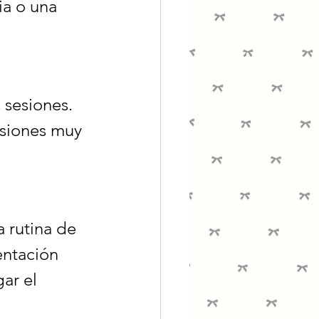
a o una 
 sesiones. 
esiones muy 
 rutina de 
entación 
ar el 