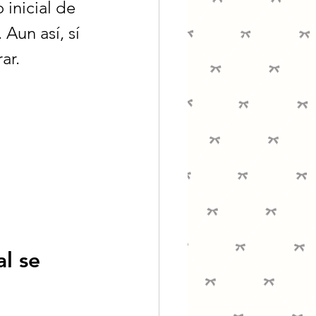
inicial de 
 Aun así, sí 
ar.
l se 