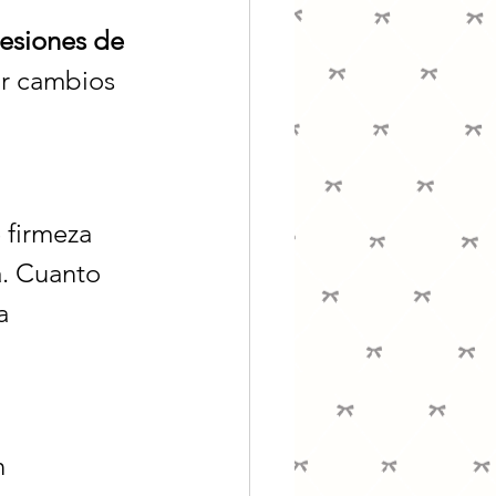
esiones de 
r cambios 
 firmeza 
a. Cuanto 
a 
 