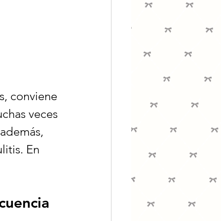
s, conviene 
uchas veces 
 además, 
itis. En 
cuencia 