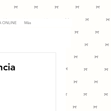
A ONLINE
Más
ncia