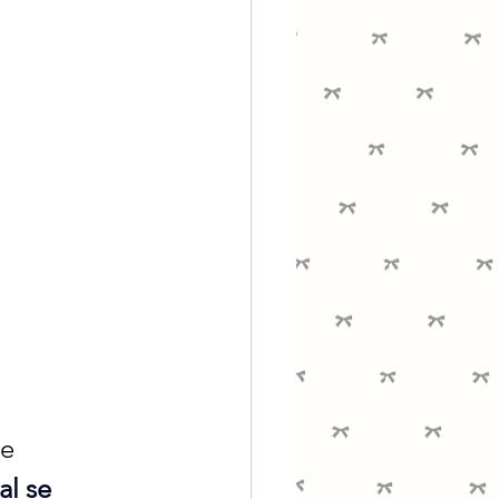
e 
l se 