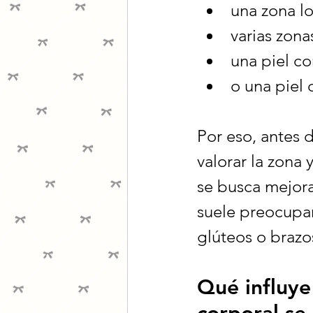
una zona l
varias zona
una piel co
o una piel
Por eso, antes 
valorar la zona
se busca mejora
suele preocupar 
glúteos o brazo
Qué influye