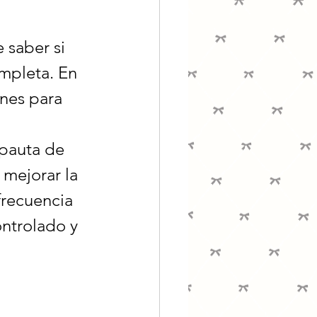
 saber si 
mpleta. En 
ones para 
pauta de 
 mejorar la 
 frecuencia 
ntrolado y 