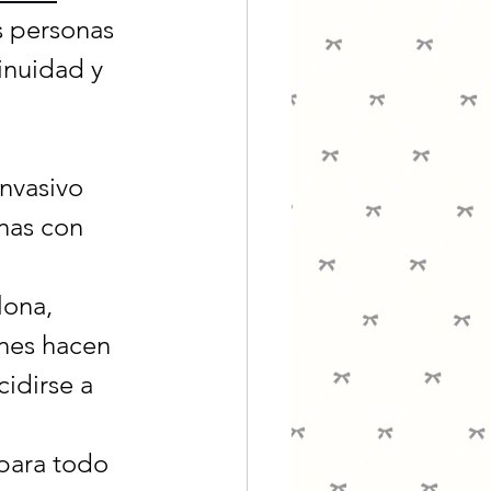
 personas 
inuidad y 
nvasivo 
onas con 
lona, 
nes hacen 
idirse a 
para todo 