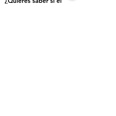
¿Quieres saber si el 
Dermapen es el 
tratamiento adecuado 
para tu piel?
Reserva tu cita en La Coqueta de 
Gràcia y te asesoraremos de forma 
personalizada.
Un diagnóstico previo es clave para 
definir el número de sesiones y la 
intensidad adecuada en cada caso.