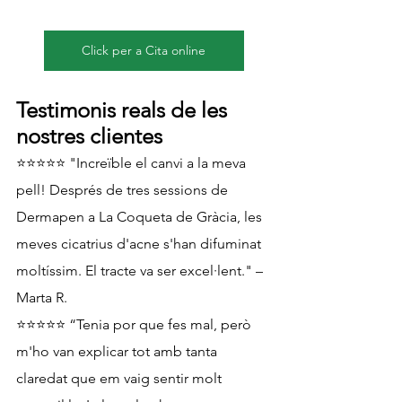
Click per a Cita online
Testimonis reals de les 
nostres clientes
⭐⭐⭐⭐⭐ "Increïble el canvi a la meva 
pell! Després de tres sessions de 
Dermapen a La Coqueta de Gràcia, les 
meves cicatrius d'acne s'han difuminat 
moltíssim. El tracte va ser excel·lent." – 
Marta R.
⭐⭐⭐⭐⭐ “Tenia por que fes mal, però 
m'ho van explicar tot amb tanta 
claredat que em vaig sentir molt 