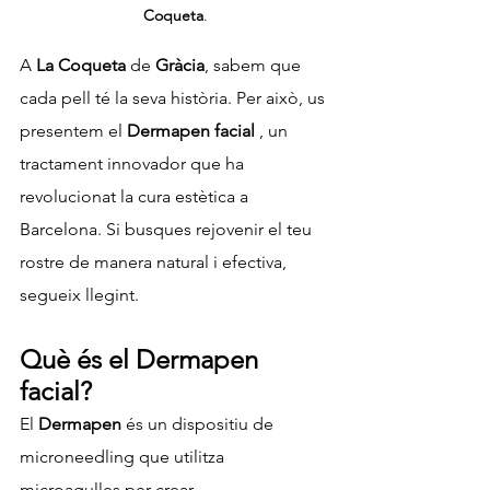
Coqueta
.
A 
La Coqueta
 de 
Gràcia
, sabem que 
cada pell té la seva història. Per això, us 
presentem el 
Dermapen facial
 , un 
tractament innovador que ha 
revolucionat la cura estètica a 
Barcelona. Si busques rejovenir el teu 
rostre de manera natural i efectiva, 
segueix llegint.
Què és el Dermapen 
facial?
El 
Dermapen
 és un dispositiu de 
microneedling que utilitza 
microagulles per crear 