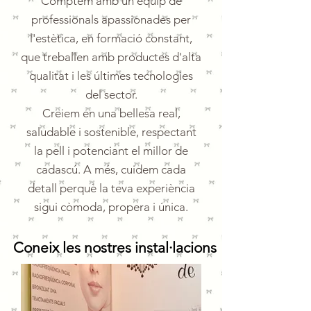
Comptem amb un equip de
professionals apassionades per
l'estètica, en formació constant,
que treballen amb productes d'alta
qualitat i les últimes tecnologies
del sector.
Creiem en una bellesa real,
saludable i sostenible, respectant
la pell i potenciant el millor de
cadascú. A més, cuidem cada
detall perquè la teva experiència
sigui còmoda, propera i única.
Coneix les nostres instal·lacions